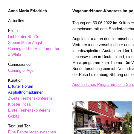
Anna Maria Friedrich
Vagabund:innen-Kongress im post
Aktuelles
Tagung am 30.06.2022 im Kulturze
gemeinsam mit dem Sonderforsch
Filme
Lichter der Straße
Angelehnt u.a. an den historischen
Sieben Meter Angst
Vertreter:innen verschiedener nom
Coming off the Real Time, for
interdisziplinären Austausch. Der 
a While
Lebensweisen in Deutschland, einer
Musikprogramm zum Thema. Die Ver
Comissioned
Sonderforschungsbereich Nomadism
Coming of Age
der Rosa-Luxemburg-Stiftung unters
Kuration
Ausführliches Programm beim Son
Erfurter Forum
Asphaltnomad:innen
Zweite Freiheitskonferenz
Kloster Posa
Erste Freiheitskonferenz
Göbitz
Text und Ton
Eine Fährte legen zwischen